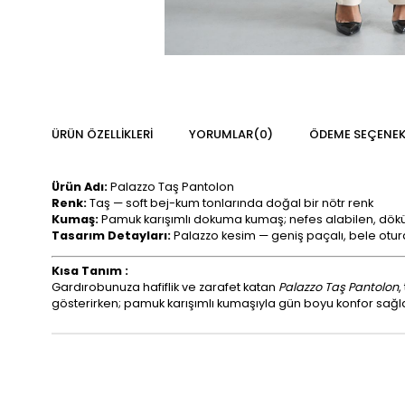
ÜRÜN ÖZELLIKLERI
YORUMLAR
(0)
ÖDEME SEÇENEK
Ürün Adı:
Palazzo Taş Pantolon
Renk:
Taş — soft bej-kum tonlarında doğal bir nötr renk
Kumaş:
Pamuk karışımlı dokuma kumaş; nefes alabilen, döküm
Tasarım Detayları:
Palazzo kesim — geniş paçalı, bele otura
Kısa Tanım :
Gardırobunuza hafiflik ve zarafet katan
Palazzo Taş Pantolon
,
gösterirken; pamuk karışımlı kumaşıyla gün boyu konfor sağlar. 