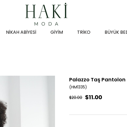
NİKAH ABİYESİ
GİYİM
TRİKO
BÜYÜK BE
Palazzo Taş Pantolon
(HM1335)
$11.00
$20.00