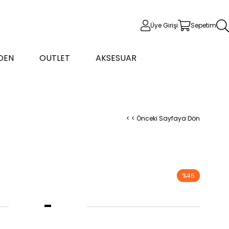
Üye Girişi
Sepetim
DEN
OUTLET
AKSESUAR
< < Önceki Sayfaya Dön
%
45
İndirim
-