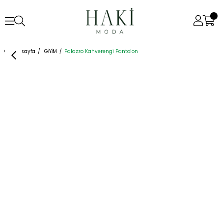
Anasayfa
GİYİM
Palazzo Kahverengi Pantolon