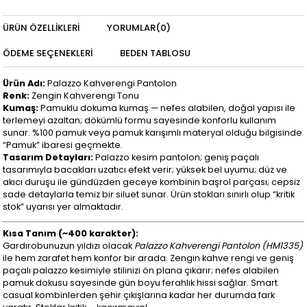
ÜRÜN ÖZELLIKLERI
YORUMLAR
(0)
ÖDEME SEÇENEKLERI
BEDEN TABLOSU
Ürün Adı:
Palazzo Kahverengi Pantolon
Renk:
Zengin Kahverengi Tonu
Kumaş:
Pamuklu dokuma kumaş — nefes alabilen, doğal yapısı ile
terlemeyi azaltan; dökümlü formu sayesinde konforlu kullanım
sunar. %100 pamuk veya pamuk karışımlı materyal olduğu bilgisinde
“Pamuk” ibaresi geçmekte.
Tasarım Detayları:
Palazzo kesim pantolon; geniş paçalı
tasarımıyla bacakları uzatıcı efekt verir; yüksek bel uyumu; düz ve
akıcı duruşu ile gündüzden geceye kombinin başrol parçası; cepsiz
sade detaylarla temiz bir siluet sunar. Ürün stokları sınırlı olup “kritik
stok” uyarısı yer almaktadır.
Kısa Tanım (~400 karakter):
Gardırobunuzun yıldızı olacak
Palazzo Kahverengi Pantolon (HM1335)
ile hem zarafet hem konfor bir arada. Zengin kahve rengi ve geniş
paçalı palazzo kesimiyle stilinizi ön plana çıkarır; nefes alabilen
pamuk dokusu sayesinde gün boyu ferahlık hissi sağlar. Smart
casual kombinlerden şehir çıkışlarına kadar her durumda fark