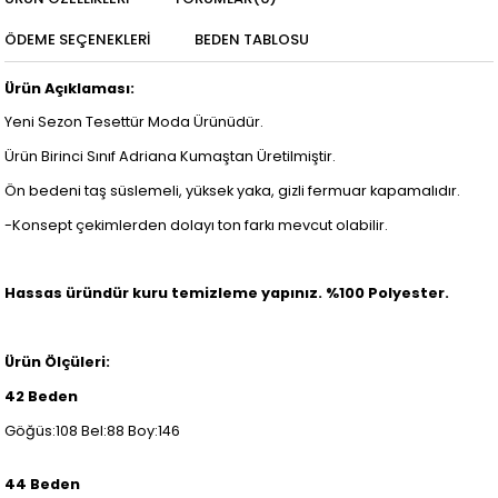
ÖDEME SEÇENEKLERI
BEDEN TABLOSU
Ürün Açıklaması:
Yeni Sezon Tesettür Moda Ürünüdür.
Ürün Birinci Sınıf Adriana Kumaştan Üretilmiştir.
Ön bedeni taş süslemeli, yüksek yaka, gizli fermuar kapamalıdır.
-Konsept çekimlerden dolayı ton farkı mevcut olabilir.
Hassas üründür kuru temizleme yapınız. %100 Polyester.
Ürün Ölçüleri:
42 Beden
Göğüs:108 Bel:88 Boy:146
44 Beden