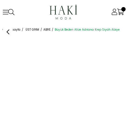
Anasayfa
ÜST GİYİM
ABİYE
Büyük Beden Alize Adriana Krep Siyah Abiye