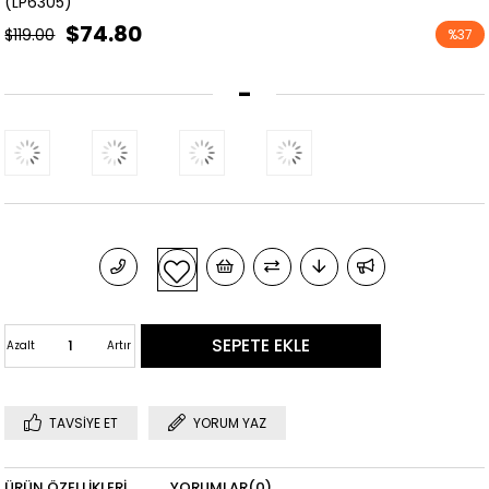
(LP6305)
$74.80
$119.00
%
37
İndirim
-
Azalt
Artır
TAVSIYE ET
YORUM YAZ
ÜRÜN ÖZELLIKLERI
YORUMLAR
(0)