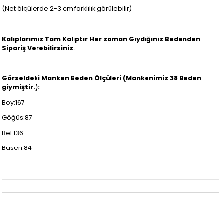
(Net ölçülerde 2-3 cm farklılık görülebilir)
Kalıplarımız Tam Kalıptır Her zaman Giydiğiniz Bedenden
Sipariş Verebilirsiniz.
Görseldeki Manken Beden Ölçüleri (Mankenimiz 38 Beden
giymiştir.):
Boy:167
Göğüs:87
Bel:136
Basen:84