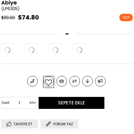
Abiye
(LP6305)
$74.80
$119.00
%
37
İndirim
-
Azalt
Artır
TAVSIYE ET
YORUM YAZ