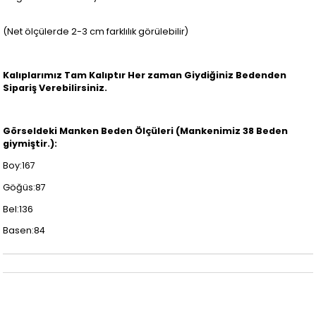
(Net ölçülerde 2-3 cm farklılık görülebilir)
Kalıplarımız Tam Kalıptır Her zaman Giydiğiniz Bedenden
Sipariş Verebilirsiniz.
Görseldeki Manken Beden Ölçüleri (Mankenimiz 38 Beden
giymiştir.):
Boy:167
Göğüs:87
Bel:136
Basen:84