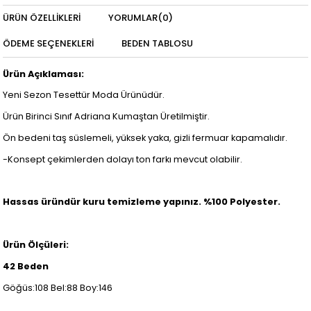
ÜRÜN ÖZELLIKLERI
YORUMLAR
(0)
ÖDEME SEÇENEKLERI
BEDEN TABLOSU
Ürün Açıklaması:
Yeni Sezon Tesettür Moda Ürünüdür.
Ürün Birinci Sınıf Adriana Kumaştan Üretilmiştir.
Ön bedeni taş süslemeli, yüksek yaka, gizli fermuar kapamalıdır.
-Konsept çekimlerden dolayı ton farkı mevcut olabilir.
Hassas üründür kuru temizleme yapınız. %100 Polyester.
Ürün Ölçüleri:
42 Beden
Göğüs:108 Bel:88 Boy:146