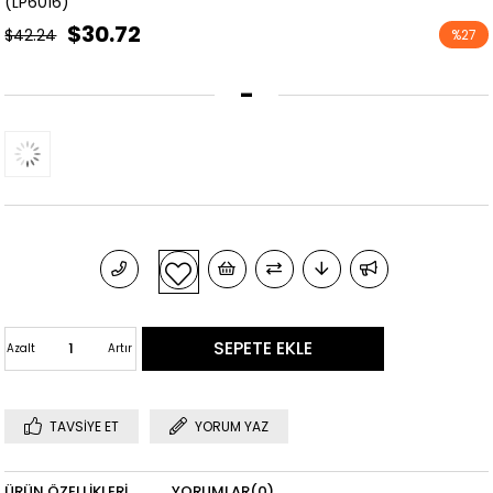
(LP6016)
$30.72
$42.24
%
27
İndirim
-
Azalt
Artır
TAVSIYE ET
YORUM YAZ
ÜRÜN ÖZELLIKLERI
YORUMLAR
(0)