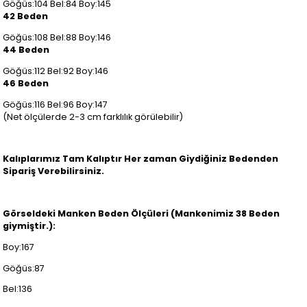
Göğüs:104 Bel:84 Boy:145
42 Beden
Göğüs:108 Bel:88 Boy:146
44 Beden
Göğüs:112 Bel:92 Boy:146
46 Beden
Göğüs:116 Bel:96 Boy:147
(Net ölçülerde 2-3 cm farklılık görülebilir)
Kalıplarımız Tam Kalıptır Her zaman Giydiğiniz Bedenden
Sipariş Verebilirsiniz.
Görseldeki Manken Beden Ölçüleri (Mankenimiz 38 Beden
giymiştir.):
Boy:167
Göğüs:87
Bel:136