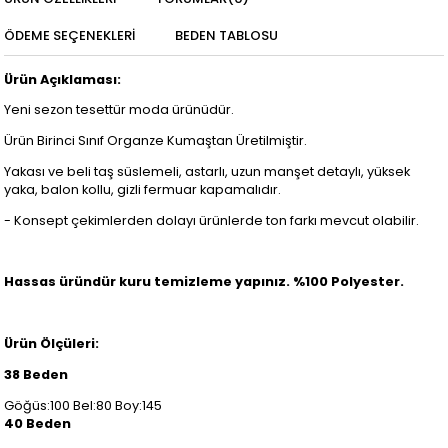
ÖDEME SEÇENEKLERI
BEDEN TABLOSU
Ürün Açıklaması:
Yeni sezon tesettür moda ürünüdür.
Ürün Birinci Sınıf Organze Kumaştan Üretilmiştir.
Yakası ve beli taş süslemeli, astarlı, uzun manşet detaylı, yüksek
yaka, balon kollu, gizli fermuar kapamalıdır.
- Konsept çekimlerden dolayı ürünlerde ton farkı mevcut olabilir.
Hassas üründür kuru temizleme yapınız. %100 Polyester.
Ürün Ölçüleri:
38 Beden
Göğüs:100 Bel:80 Boy:145
40 Beden