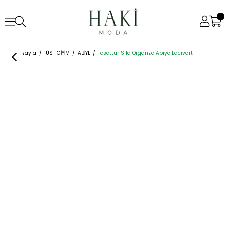
Anasayfa
ÜST GİYİM
ABİYE
Tesettür Sıla Organze Abiye Lacivert