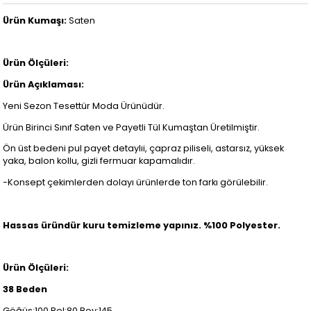
Ürün Kumaşı:
Saten
Ürün Ölçüleri:
Ürün Açıklaması:
Yeni Sezon Tesettür Moda Ürünüdür.
Ürün Birinci Sınıf Saten ve Payetli Tül Kumaştan Üretilmiştir.
Ön üst bedeni pul payet detaylıi, çapraz piliseli, astarsız, yüksek
yaka, balon kollu, gizli fermuar kapamalıdır.
-Konsept çekimlerden dolayı ürünlerde ton farkı görülebilir.
Hassas üründür kuru temizleme yapınız. %100 Polyester.
Ürün Ölçüleri:
38 Beden
Göğüs:100 Bel:80 Boy:145