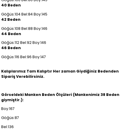
40 Beden
Göğüs:104 Bel:84 Boy:145
42 Beden
Göğüs:108 Bel:88 Boy:146
44 Beden
Göğüs:112 Bel:92 Boy:146
46 Beden
Göğüs:116 Bel:96 Boy:147
Kalıplarımız Tam Kalıptır Her zaman Giydiğiniz Bedenden
Sipariş Verebilirsiniz.
Görseldeki Manken Beden Ölçüleri (Mankenimiz 38 Beden
giymiştir.):
Boy:167
Göğüs:87
Bel:136