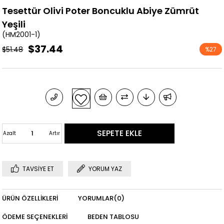
Tesettür Olivi Poter Boncuklu Abiye Zümrüt
Yeşili
(HM2001-1)
$37.44
$51.48
%
27
İndirim
Azalt
Artır
TAVSIYE ET
YORUM YAZ
ÜRÜN ÖZELLIKLERI
YORUMLAR
(0)
ÖDEME SEÇENEKLERI
BEDEN TABLOSU