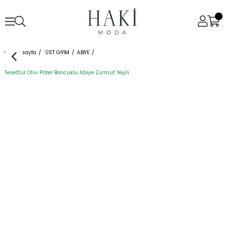
Anasayfa
ÜST GİYİM
ABİYE
Tesettür Olivi Poter Boncuklu Abiye Zümrüt Yeşili