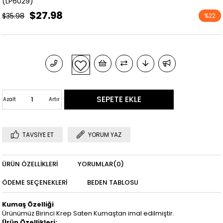
(LP6029)
$27.98
$35.98
%
22
İndirim
Azalt
Artır
TAVSIYE ET
YORUM YAZ
ÜRÜN ÖZELLIKLERI
YORUMLAR
(0)
ÖDEME SEÇENEKLERI
BEDEN TABLOSU
Kumaş Özelliği
Ürünümüz Birinci Krep Saten Kumaştan imal edilmiştir.
Ürün Özellikleri: