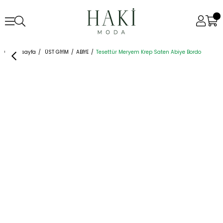
Anasayfa
ÜST GİYİM
ABİYE
Tesettür Meryem Krep Saten Abiye Bordo