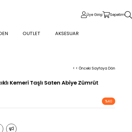
Üye Girişi
Sepetim
DEN
OUTLET
AKSESUAR
< < Önceki Sayfaya Dön
ıklı Kemeri Taşlı Saten Abiye Zümrüt
%
40
İndirim