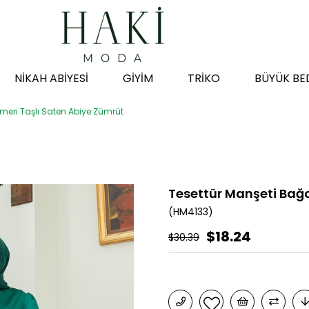
NİKAH ABİYESİ
GİYİM
TRİKO
BÜYÜK BE
emeri Taşlı Saten Abiye Zümrüt
Tesettür Manşeti Bağc
(HM4133)
$18.24
$30.39