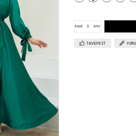
Azalt
Artır
TAVSIYE ET
YORU