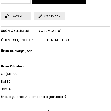
TAVSIYE ET
YORUM YAZ
ÜRÜN ÖZELLIKLERI
YORUMLAR
(0)
ÖDEME SEÇENEKLERI
BEDEN TABLOSU
Ürün Kumaşı:
Şifon
Ürün Ölçüleri:
Göğüs:100
Bel:80
Boy:140
(Net ölçülerde 2-3 cm farklılık görülebilir)