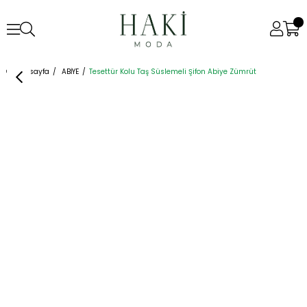
Anasayfa
ABİYE
Tesettür Kolu Taş Süslemeli Şifon Abiye Zümrüt