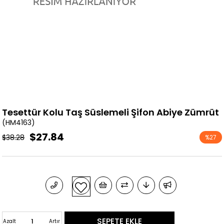
Tesettür Kolu Taş Süslemeli Şifon Abiye Zümrüt
(HM4163)
$27.84
$38.28
%
27
İndirim
Azalt
Artır