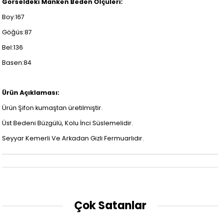
Görseldeki Manken Beden Ölçüleri:
Boy:167
Göğüs:87
Bel:136
Basen:84
Ürün Açıklaması:
Ürün Şifon kumaştan üretilmiştir.
Üst Bedeni Büzgülü, Kolu İnci Süslemelidir.
Seyyar Kemerli Ve Arkadan Gizli Fermuarlıdır.
Çok Satanlar