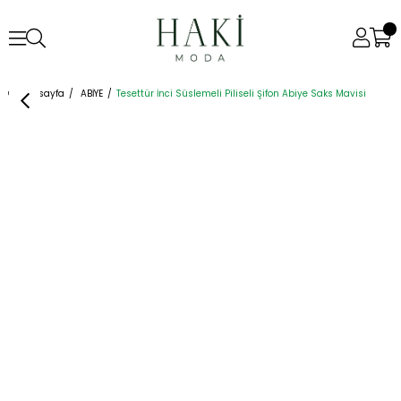
Anasayfa
ABİYE
Tesettür İnci Süslemeli Piliseli Şifon Abiye Saks Mavisi