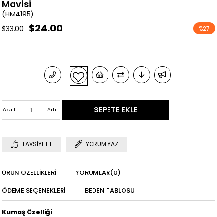
Mavisi
(HM4195)
$24.00
$33.00
%
27
İndirim
Azalt
Artır
TAVSIYE ET
YORUM YAZ
ÜRÜN ÖZELLIKLERI
YORUMLAR
(0)
ÖDEME SEÇENEKLERI
BEDEN TABLOSU
Kumaş Özelliği