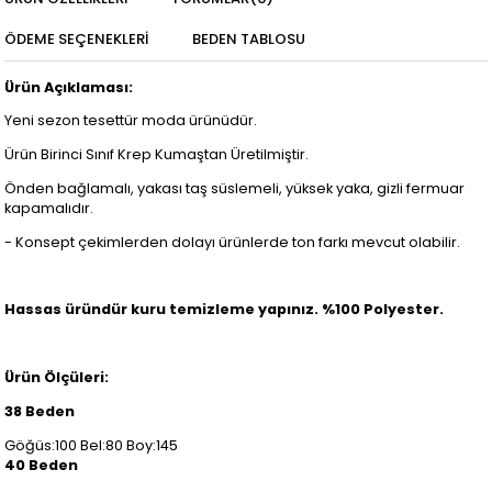
ÖDEME SEÇENEKLERI
BEDEN TABLOSU
Ürün Açıklaması:
Yeni sezon tesettür moda ürünüdür.
Ürün Birinci Sınıf Krep Kumaştan Üretilmiştir.
Önden bağlamalı, yakası taş süslemeli, yüksek yaka, gizli fermuar
kapamalıdır.
- Konsept çekimlerden dolayı ürünlerde ton farkı mevcut olabilir.
Hassas üründür kuru temizleme yapınız. %100 Polyester.
Ürün Ölçüleri:
38 Beden
Göğüs:100 Bel:80 Boy:145
40 Beden