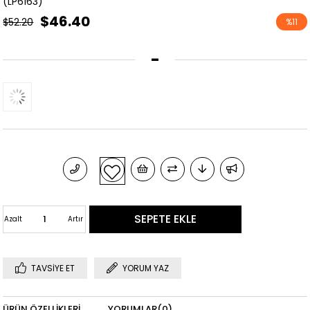
(LP6163)
$46.40
$52.20
%
11
İndirim
-
Azalt
Artır
TAVSIYE ET
YORUM YAZ
ÜRÜN ÖZELLIKLERI
YORUMLAR
(0)