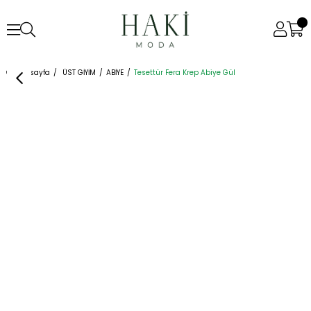
Anasayfa
ÜST GİYİM
ABİYE
Tesettür Fera Krep Abiye Gül