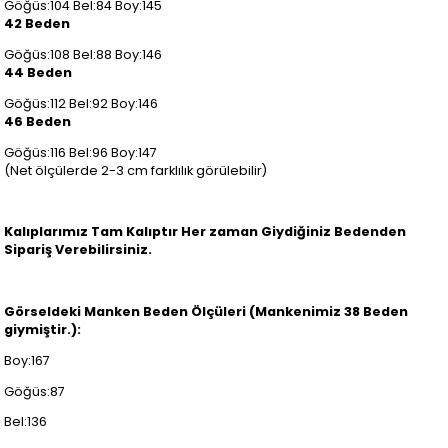
Göğüs:104 Bel:84 Boy:145
42 Beden
Göğüs:108 Bel:88 Boy:146
44 Beden
Göğüs:112 Bel:92 Boy:146
46 Beden
Göğüs:116 Bel:96 Boy:147
(Net ölçülerde 2-3 cm farklılık görülebilir)
Kalıplarımız Tam Kalıptır Her zaman Giydiğiniz Bedenden
Sipariş Verebilirsiniz.
Görseldeki Manken Beden Ölçüleri (Mankenimiz 38 Beden
giymiştir.):
Boy:167
Göğüs:87
Bel:136