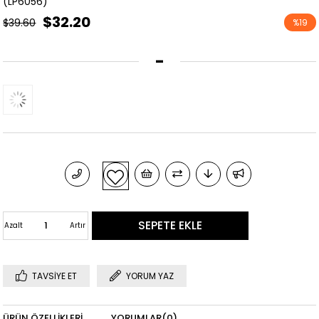
(LP6056)
$32.20
$39.60
%
19
İndirim
-
Azalt
Artır
TAVSIYE ET
YORUM YAZ
ÜRÜN ÖZELLIKLERI
YORUMLAR
(0)