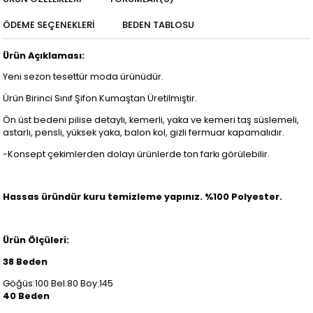
ÖDEME SEÇENEKLERI
BEDEN TABLOSU
Ürün Açıklaması:
Yeni sezon tesettür moda ürünüdür.
Ürün Birinci Sınıf Şifon Kumaştan Üretilmiştir.
Ön üst bedeni pilise detaylı, kemerli, yaka ve kemeri taş süslemeli,
astarlı, pensli, yüksek yaka, balon kol, gizli fermuar kapamalıdır.
-Konsept çekimlerden dolayı ürünlerde ton farkı görülebilir.
Hassas üründür kuru temizleme yapınız. %100 Polyester.
Ürün Ölçüleri:
38 Beden
Göğüs:100 Bel:80 Boy:145
40 Beden