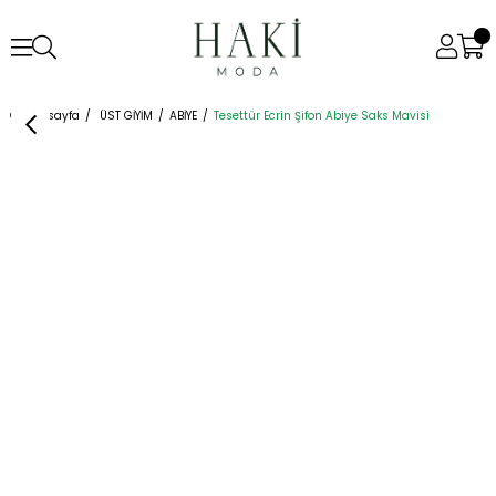
Anasayfa
ÜST GİYİM
ABİYE
Tesettür Ecrin Şifon Abiye Saks Mavisi