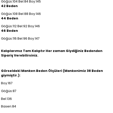
Göğüs:104 Bel:84 Boy:145
42 Beden
Göğüs:108 Bel:88 Boy:146
44 Beden
Göğüs:112 Bel:92 Boy:146
46 Beden
Göğüs:116 Bel:96 Boy:147
Kalıplarımız Tam Kalıptır Her zaman Giydiğiniz Bedenden
Sipariş Verebilirsiniz.
Görseldeki Manken Beden Ölçüleri (Mankenimiz 38 Beden
giymiştir.):
Boy:167
Göğüs:87
Bel:136
Basen:84