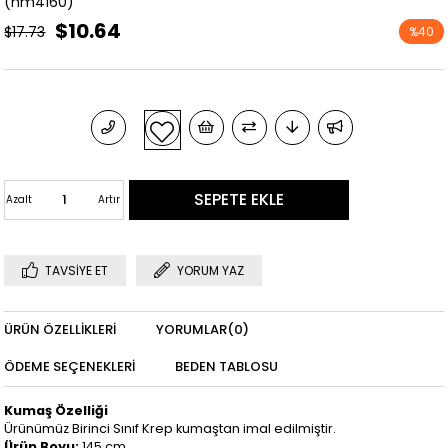
(hm4160)
$10.64
$17.73
%
40
İndirim
Azalt
Artır
TAVSIYE ET
YORUM YAZ
ÜRÜN ÖZELLIKLERI
YORUMLAR
(0)
ÖDEME SEÇENEKLERI
BEDEN TABLOSU
Kumaş Özelliği
Ürünümüz Birinci Sınıf Krep kumaştan imal edilmiştir.
Ürün Boyu:
145 cm