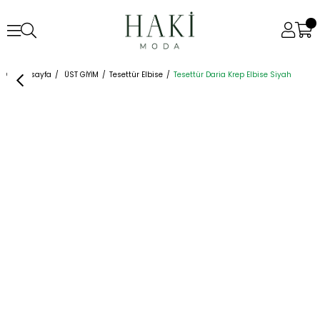
Anasayfa
ÜST GİYİM
Tesettür Elbise
Tesettür Daria Krep Elbise Siyah