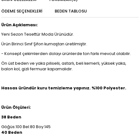
ÖDEME SEÇENEKLERI
BEDEN TABLOSU
Ürün Açıklaması:
Yeni Sezon Tesettür Moda Ürünüdür.
Ürün Birinci Sınıf Şifon kumaştan üretilmiştir.
- Konsept çekimlerden dolayı ürünlerde ton farkı mevcut olabilir.
Ön üst beden ve yaka piliselii, astarlı, beli kemerli, yüksek yaka,
balon kol, gizli fermuar kapamalıdır.
Hassas üründür kuru temizleme yapınız. %100 Polyester.
Ürün Ölçüleri:
38 Beden
Göğüs:100 Bel:80 Boy:145
40 Beden