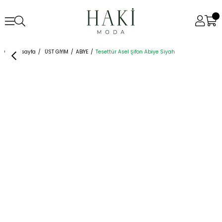
Anasayfa
ÜST GİYİM
ABİYE
Tesettür Asel Şifon Abiye Siyah