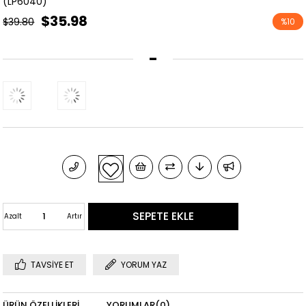
(LP6040)
$35.98
$39.80
%
10
İndirim
-
Azalt
Artır
TAVSIYE ET
YORUM YAZ
ÜRÜN ÖZELLIKLERI
YORUMLAR
(0)