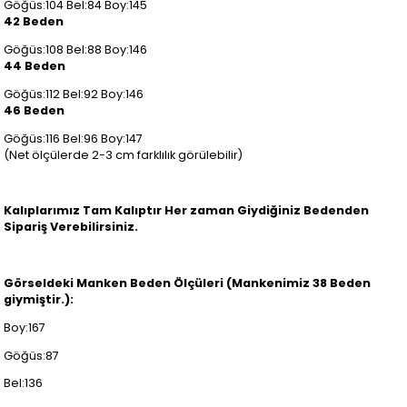
Göğüs:104 Bel:84 Boy:145
42 Beden
Göğüs:108 Bel:88 Boy:146
44 Beden
Göğüs:112 Bel:92 Boy:146
46 Beden
Göğüs:116 Bel:96 Boy:147
(Net ölçülerde 2-3 cm farklılık görülebilir)
Kalıplarımız Tam Kalıptır Her zaman Giydiğiniz Bedenden
Sipariş Verebilirsiniz.
Görseldeki Manken Beden Ölçüleri (Mankenimiz 38 Beden
giymiştir.):
Boy:167
Göğüs:87
Bel:136