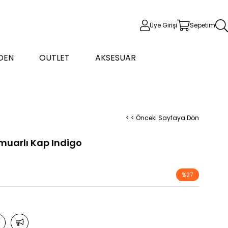
Üye Girişi
Sepetim
DEN
OUTLET
AKSESUAR
< < Önceki Sayfaya Dön
rmuarlı Kap Indigo
%
27
İndirim