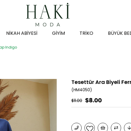
NİKAH ABİYESİ
GİYİM
TRİKO
BÜYÜK BE
Kap Indigo
Tesettür Ara Biyeli Fe
(HM4050)
$8.00
$11.00