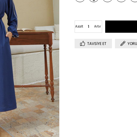
Azalt
Artır
TAVSIYE ET
YORU