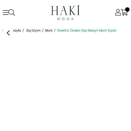
Anasayfa
Dış Giyim
Mont
Tesettür Önden Cep Detaylı Mont Siyah