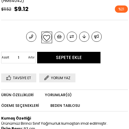
(HM54042)
$9.12
$11.52
%
21
İndirim
Azalt
Artır
TAVSIYE ET
YORUM YAZ
ÜRÜN ÖZELLIKLERI
YORUMLAR
(0)
ÖDEME SEÇENEKLERI
BEDEN TABLOSU
Kumaş Özelliği
Ürünümüz Birinci Sınıf Yağmurluk kumaştan imal edilmiştir.
Ürün Boyu:
93 cm