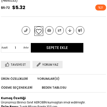
(HM4033)
$5.32
$6.72
%
21
İndirim
Azalt
Artır
TAVSIYE ET
YORUM YAZ
ÜRÜN ÖZELLIKLERI
YORUMLAR
(0)
ÖDEME SEÇENEKLERI
BEDEN TABLOSU
Kumaş Özelliği
Ürünümüz Birinci Sınıf AEROBİN kumaştan imal edilmiştir.
Ürün Boyu:
Tunik:85cm Pants:103 cm