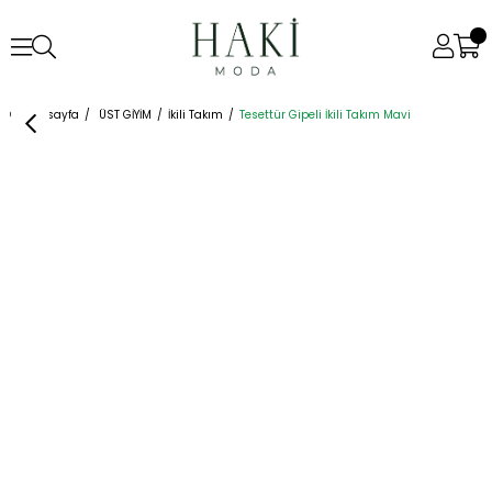
Anasayfa
ÜST GİYİM
İkili Takım
Tesettür Gipeli İkili Takım Mavi