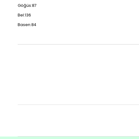
Göğüs:87
Bel:136
Basen:84