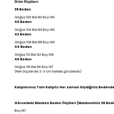
Ürün Ölçüleri:
38 Beden
Göğüs:100 Bel:80 Boy:145
40 Beden
Göğüs:104 Bel:84 Boy:145
42 Beden
Göğüs:108 Bel:88 Boy:146
44 Beden
Göğüs:112 Bel:92 Boy:146
46 Beden
Göğüs:116 Bel:96 Boy:147
(Net ölçülerde 2-3 cm farklılık görülebilir)
Kalıplarımız Tam Kalıptır Her zaman Giydiğiniz Bedenden
Görseldeki Manken Beden Ölçüleri (Mankenimiz 38 Beden
Boy:167