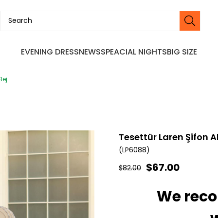
EVENING DRESS
NEWS
SPEACIAL NIGHTS
BIG SIZE
Bej
Tesettür Laren Şifon A
(LP6088)
$67.00
$82.00
We rec