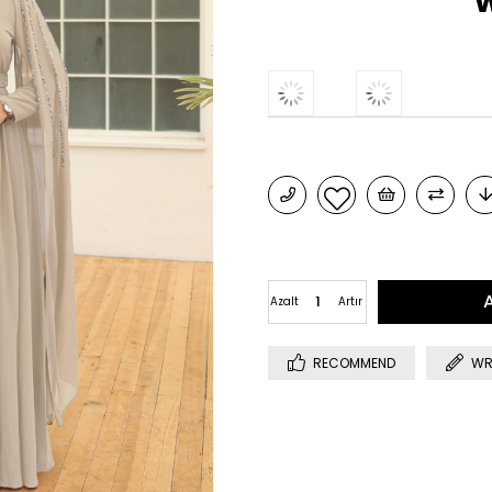
w
Azalt
Artır
RECOMMEND
WR