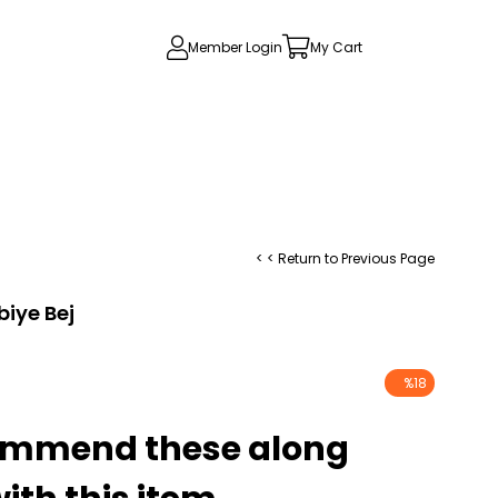
Member Login
My Cart
< < Return to Previous Page
biye Bej
%
18
Discount
ommend these along