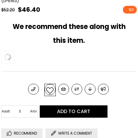
(LP6163)
$46.40
$52.20
%
11
Discoun
We recommend these along with
this item.
Azalt
Artır
RECOMMEND
WRITE A COMMENT