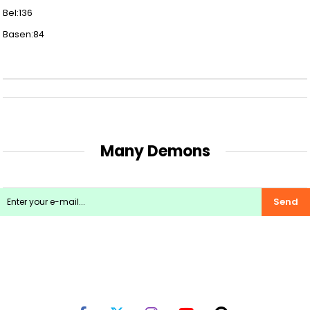
Bel:136
Basen:84
Many Demons
Send