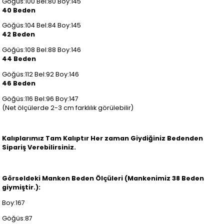
Göğüs:100 Bel:80 Boy:145
40 Beden
Göğüs:104 Bel:84 Boy:145
42 Beden
Göğüs:108 Bel:88 Boy:146
44 Beden
Göğüs:112 Bel:92 Boy:146
46 Beden
Göğüs:116 Bel:96 Boy:147
(Net ölçülerde 2-3 cm farklılık görülebilir)
Kalıplarımız Tam Kalıptır Her zaman Giydiğiniz Bedenden
Sipariş Verebilirsiniz.
Görseldeki Manken Beden Ölçüleri (Mankenimiz 38 Beden
giymiştir.):
Boy:167
Göğüs:87