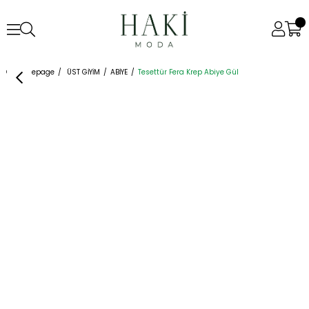
Homepage
ÜST GİYİM
ABİYE
Tesettür Fera Krep Abiye Gül