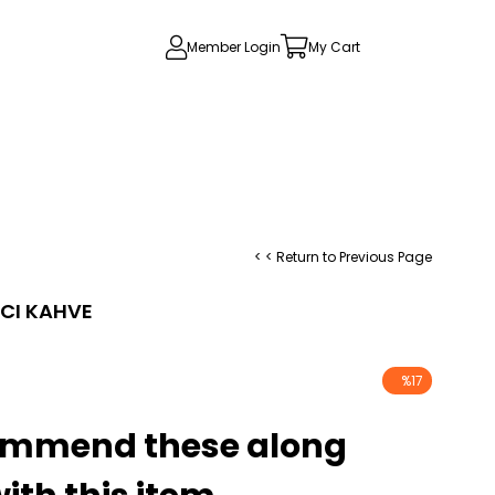
Member Login
My Cart
< < Return to Previous Page
ACI KAHVE
%
17
Discount
ommend these along