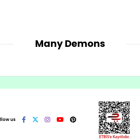
Many Demons
llow us