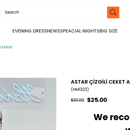
EVENING DRESS
NEWS
SPEACIAL NIGHTS
BIG SIZE
I KAHVE
ASTAR ÇİZGİLİ CEKET 
(HM1323)
$25.00
$30.00
We rec