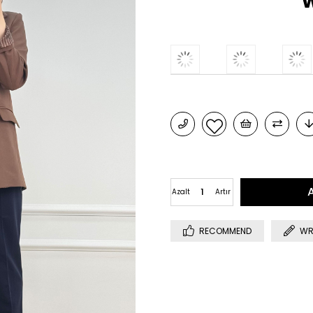
w
Azalt
Artır
RECOMMEND
WR