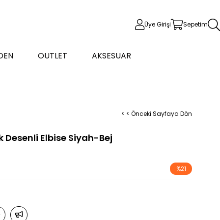
Üye Girişi
Sepetim
DEN
OUTLET
AKSESUAR
< < Önceki Sayfaya Dön
 Desenli Elbise Siyah-Bej
%
21
İndirim