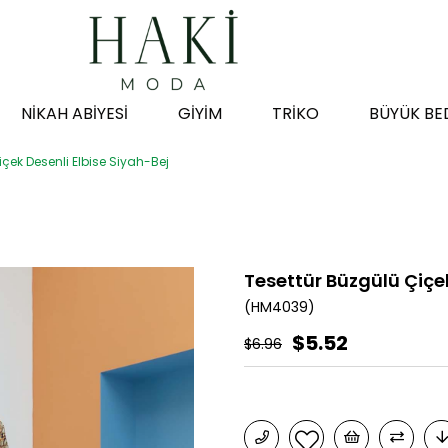
NİKAH ABİYESİ
GİYİM
TRİKO
BÜYÜK BE
içek Desenli Elbise Siyah-Bej
Tesettür Büzgülü Çiçek
(HM4039)
$5.52
$6.96