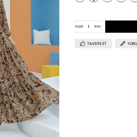
Azalt
Artır
TAVSIYE ET
YORU