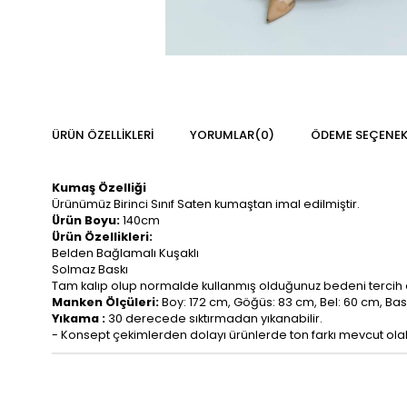
ÜRÜN ÖZELLIKLERI
YORUMLAR
(0)
ÖDEME SEÇENEK
Kumaş Özelliği
Ürünümüz Birinci Sınıf Saten kumaştan imal edilmiştir.
Ürün Boyu:
140cm
Ürün Özellikleri:
Belden Bağlamalı Kuşaklı
Solmaz Baskı
Tam kalıp olup normalde kullanmış olduğunuz bedeni tercih 
Manken Ölçüleri:
Boy: 172 cm, Göğüs: 83 cm, Bel: 60 cm, Ba
Yıkama :
30 derecede sıktırmadan yıkanabilir.
- Konsept çekimlerden dolayı ürünlerde ton farkı mevcut olabi