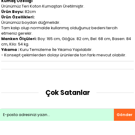
Kumaş Özelliği
Ürünümüz Teri Koton Kumaştan Üretilmiştir.
Ürün Boyu:
82cm
Ürün Özellikleri:
Ürünümüz boydan düğmelidir.
Tam kalıp olup normalde kullanmış olduğunuz bedeni tercih
etmeniz gerekir.
Manken Ölçüleri:
Boy: 165 cm, Göğüs: 82 cm, Bel: 68 cm, Basen: 84
cm, Kilo: 54 kg.
Yıkama :
Kuru Temizleme İle Yıkama Yapılabilir.
- Konsept çekimlerden dolayı ürünlerde ton farkı mevcut olabilir.
Çok Satanlar
Gönder