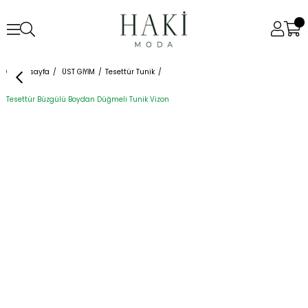
Anasayfa
ÜST GİYİM
Tesettür Tunik
Tesettür Büzgülü Boydan Düğmeli Tunik Vizon