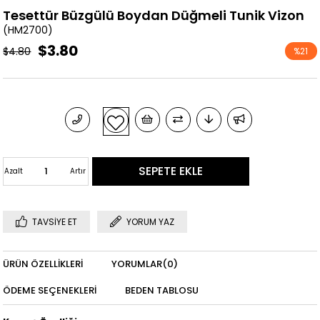
Tesettür Büzgülü Boydan Düğmeli Tunik Vizon
(HM2700)
$3.80
$4.80
%
21
İndirim
Azalt
Artır
TAVSIYE ET
YORUM YAZ
ÜRÜN ÖZELLIKLERI
YORUMLAR
(0)
ÖDEME SEÇENEKLERI
BEDEN TABLOSU