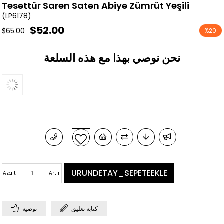
Tesettür Saren Saten Abiye Zümrüt Yeşili
(LP6178)
$52.00
$65.00
%
20
تخفيض
نحن نوصي بهذا مع هذه السلعة
Azalt
Artır
كتابة تعليق
توصية