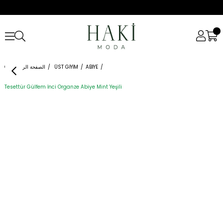
ABİYE
ÜST GİYİM
الصفحة الرئيسية
Tesettür Gülfem İnci Organze Abiye Mint Yeşili