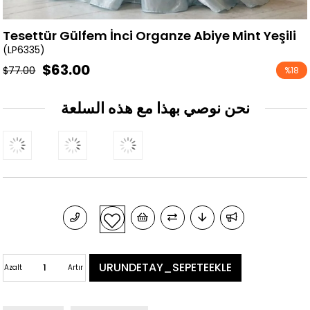
Tesettür Gülfem İnci Organze Abiye Mint Yeşili
(LP6335)
$63.00
$77.00
%
18
تخفيض
نحن نوصي بهذا مع هذه السلعة
Azalt
Artır